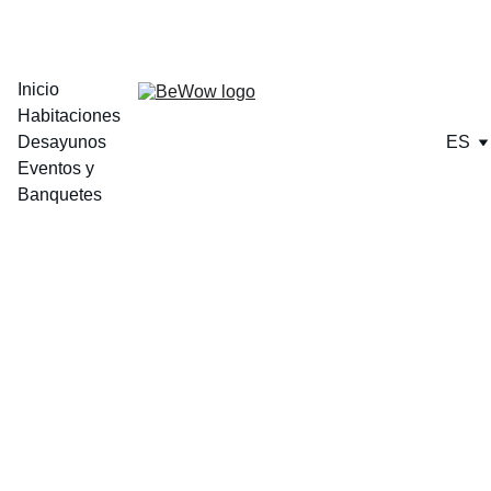
Inicio
Habitaciones
Desayunos
ES
Eventos y 
Banquetes
Siente el 
placer..
Solicite tarifas
especiales*